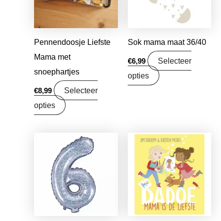
Pennendoosje Liefste
Sok mama maat 36/40
Mama met
Selecteer
€
6,99
snoephartjes
opties
Selecteer
€
8,99
opties