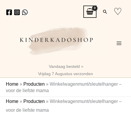
Ga
♡
Zoeken
naar
de
inhoud
Vandaag besteld =
Vrijdag 7 Augustus verzonden
Home
»
Producten
»
Winkelwagenmunt/sleutelhanger –
voor de liefste mama
Winkelwagenmunt/sleutelhanger
Home
»
Producten
»
Winkelwagenmunt/sleutelhanger –
-
voor de liefste mama
voor
de
liefste
mama