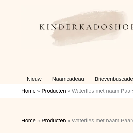
Ga
naar
de
inhoud
Nieuw
Naamcadeau
Brievenbuscade
Home
»
Producten
»
Waterfles met naam Paar
Home
»
Producten
»
Waterfles met naam Paar