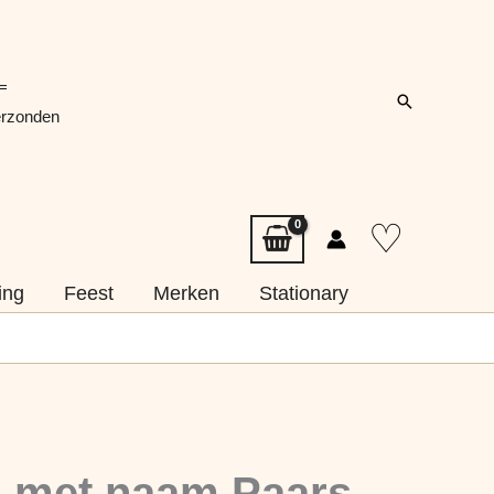
=
Zoeken
erzonden
♡
ing
Feest
Merken
Stationary
s met naam Paars