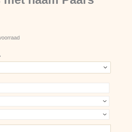
voorraad
?