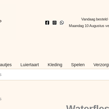
Vandaag besteld 
Maandag 10 Augustus v
autjes
Luiertaart
Kleding
Spelen
Verzorg
s
Waterfles
s
met
Naam
Waterfle
naam