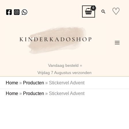
Ga
♡
Zoeken
naar
de
inhoud
Vandaag besteld =
Vrijdag 7 Augustus verzonden
Home
»
Producten
»
Stickervel Advent
Stickervel
Home
»
Producten
»
Stickervel Advent
Advent
aantal