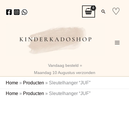
Ga
♡
Zoeken
naar
de
inhoud
Vandaag besteld =
Maandag 10 Augustus verzonden
Home
»
Producten
»
Sleutelhanger “JUF”
Sleutelhanger
Home
»
Producten
»
Sleutelhanger “JUF”
“JUF”
aantal