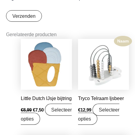
Gerelateerde producten
Naam
Oorspronkelijke
Huidige
prijs
prijs
was:
is:
€8,99.
€7,50.
Little Dutch IJsje bijtring
Tryco Telraam Ijsbeer
Selecteer
Selecteer
€
8,99
€
7,50
€
12,99
opties
opties