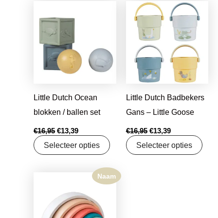
Oorspronkelijke
Huidige
Oorspronkelijke
Huidige
prijs
prijs
prijs
prijs
was:
is:
was:
is:
€16,95.
€13,39.
€16,95.
€13,39.
Little Dutch Ocean
Little Dutch Badbekers
blokken / ballen set
Gans – Little Goose
€
16,95
€
13,39
€
16,95
€
13,39
Selecteer opties
Selecteer opties
Naam