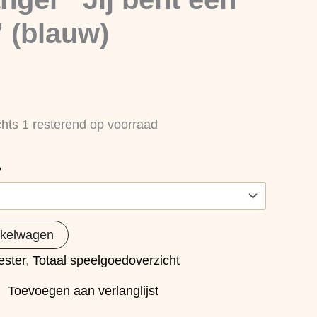
 (blauw)
chts 1 resterend op voorraad
?
nkelwagen
ester
,
Totaal speelgoedoverzicht
Toevoegen aan verlanglijst