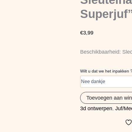
een
Superjuf”
Superjuf”
(blauw)
aantal
€
3,99
Beschikbaarheid:
Sle
Wilt u dat we het inpakken 
Toevoegen aan wi
3d ontwerpen
,
Juf/Me