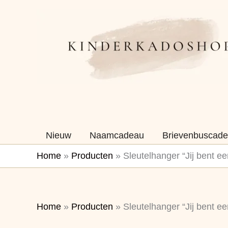
Ga
naar
de
inhoud
Nieuw
Naamcadeau
Brievenbuscade
Home
»
Producten
»
Sleutelhanger “Jij bent ee
Home
»
Producten
»
Sleutelhanger “Jij bent ee