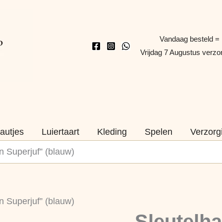
Vandaag besteld =
Vrijdag 7 Augustus verz
autjes
Luiertaart
Kleding
Spelen
Verzorg
n Superjuf” (blauw)
Sleutelhanger
n Superjuf” (blauw)
“Jij
Sleutelha
bent