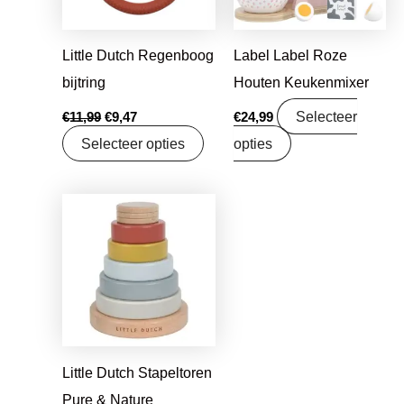
Little Dutch Regenboog
Label Label Roze
bijtring
Houten Keukenmixer
Selecteer
€
11,99
€
9,47
€
24,99
Selecteer opties
opties
Oorspronkelijke
Huidige
prijs
prijs
was:
is:
€15,99.
€12,63.
Little Dutch Stapeltoren
Pure & Nature