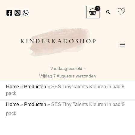
Ga
♡
Zoeken
naar
de
inhoud
Vandaag besteld =
Vrijdag 7 Augustus verzonden
Home
»
Producten
»
SES Tiny Talents Kleuren in bad 8
pack
SES
Home
»
Producten
»
SES Tiny Talents Kleuren in bad 8
Tiny
pack
Talents
Kleuren
in
bad