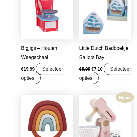
was:
is:
€8,99.
€7,10.
Bigjigs – Houten
Little Dutch Badboekje
Weegschaal
Sailors Bay
Selecteer
Selecteer
€
19,99
€
8,99
€
7,10
opties
opties
Naam
Oorspronkelijke
Huidige
prijs
prijs
was:
is:
€11,99.
€9,47.