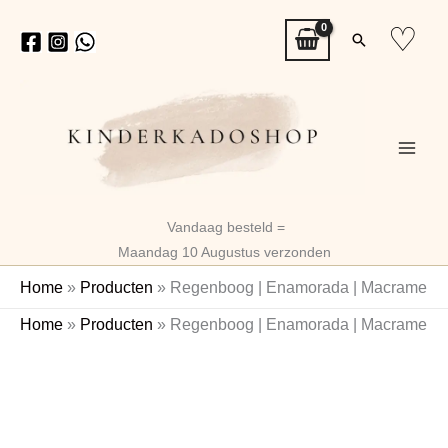
Ga
♡
Zoeken
naar
de
inhoud
Vandaag besteld =
Maandag 10 Augustus verzonden
Home
»
Producten
»
Regenboog | Enamorada | Macrame
Regenboog
Oorspronkelijke
Huidige
Home
»
Producten
»
Regenboog | Enamorada | Macrame
|
prijs
prijs
Enamorada
|
was:
is:
Macrame
€16,99.
€12,99.
aantal