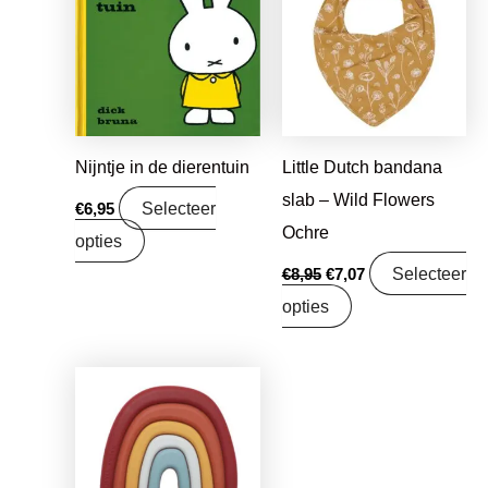
was:
is:
€8,95.
€7,07.
Nijntje in de dierentuin
Little Dutch bandana
slab – Wild Flowers
Selecteer
€
6,95
Ochre
opties
Selecteer
€
8,95
€
7,07
opties
Oorspronkelijke
Huidige
prijs
prijs
was:
is:
€11,99.
€9,47.