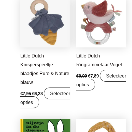
prijs
prijs
prijs
prijs
was:
is:
was:
is:
€7,95.
€6,28.
€9,99.
€7,89.
Little Dutch
Little Dutch
Knisperspeeltje
Ringrammelaar Vogel
blaadjes Pure & Nature
Selecteer
€
9,99
€
7,89
blauw
opties
Selecteer
€
7,95
€
6,28
opties
Oorspronkelijke
Huidige
prijs
prijs