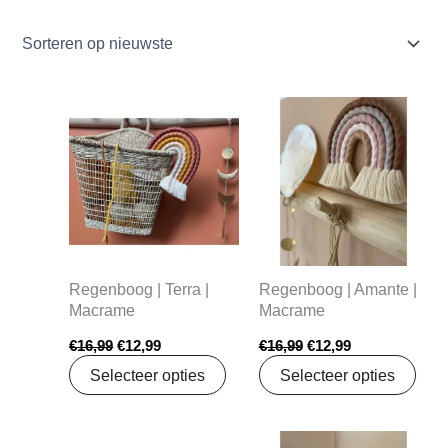
Oorspronkelijke
Huidige
Oorspronkelijke
Huidige
prijs
prijs
prijs
prijs
was:
is:
was:
is:
€16,99.
€12,99.
€16,99.
€12,99.
Regenboog | Terra |
Regenboog | Amante |
Macrame
Macrame
€
16,99
€
12,99
€
16,99
€
12,99
Selecteer opties
Selecteer opties
Oorspronkelijke
Huidige
Oorspronkelijke
Huidige