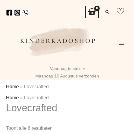
Ga
♡
Zoeken
naar
de
inhoud
Vandaag besteld =
Maandag 10 Augustus verzonden
Home
»
Lovecrafted
Gesorteerd
Home
»
Lovecrafted
Lovecrafted
op
nieuwste
Toont alle 6 resultaten