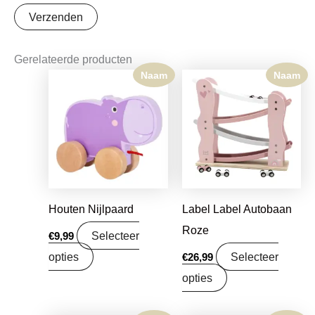
Gerelateerde producten
Naam
Naam
Houten Nijlpaard
Label Label Autobaan
Roze
Selecteer
€
9,99
opties
Selecteer
€
26,99
opties