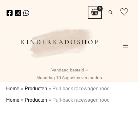
Ga
♡
Zoeken
naar
de
inhoud
Vandaag besteld =
Maandag 10 Augustus verzonden
Home
»
Producten
»
Pull-back racewagen rood
Pull-
Home
»
Producten
»
Pull-back racewagen rood
back
racewagen
rood
aantal