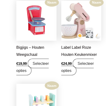
Naam
Naam
Bigjigs – Houten
Label Label Roze
Weegschaal
Houten Keukenmixer
Selecteer
Selecteer
€
19,99
€
24,99
opties
opties
Naam