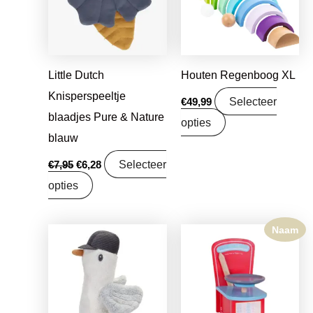
Little Dutch
Houten Regenboog XL
Knisperspeeltje
Selecteer
€
49,99
blaadjes Pure & Nature
opties
blauw
Selecteer
€
7,95
€
6,28
opties
Naam
Oorspronkelijke
Huidige
prijs
prijs
was:
is:
€7,99.
€6,31.