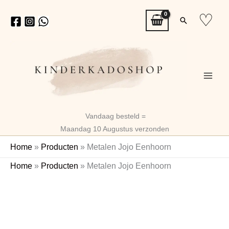
Ga
♡
Zoeken
naar
de
inhoud
Vandaag besteld =
Maandag 10 Augustus verzonden
Home
»
Producten
»
Metalen Jojo Eenhoorn
Metalen
Home
»
Producten
»
Metalen Jojo Eenhoorn
Jojo
Eenhoorn
aantal