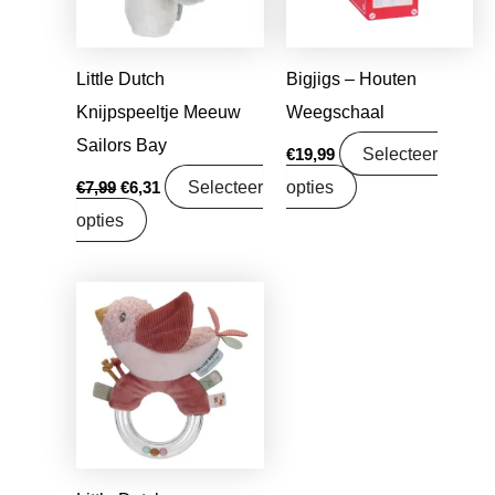
Little Dutch
Bigjigs – Houten
Knijpspeeltje Meeuw
Weegschaal
Sailors Bay
Selecteer
€
19,99
Selecteer
opties
€
7,99
€
6,31
opties
Oorspronkelijke
Huidige
prijs
prijs
was:
is:
€9,99.
€7,89.