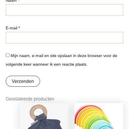
Naam
*
E-mail
*
Mijn naam, e-mail en site opslaan in deze browser voor de
volgende keer wanneer ik een reactie plaats.
Gerelateerde producten
Oorspronkelijke
Huidige
prijs
prijs
was:
is:
€7,95.
€6,28.