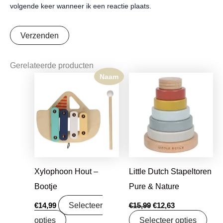
volgende keer wanneer ik een reactie plaats.
Gerelateerde producten
Naam
Oorspronkelijke
Huidige
prijs
prijs
was:
is:
€15,99.
€12,63.
Xylophoon Hout –
Little Dutch Stapeltoren
Bootje
Pure & Nature
Selecteer
€
14,99
€
15,99
€
12,63
opties
Selecteer opties