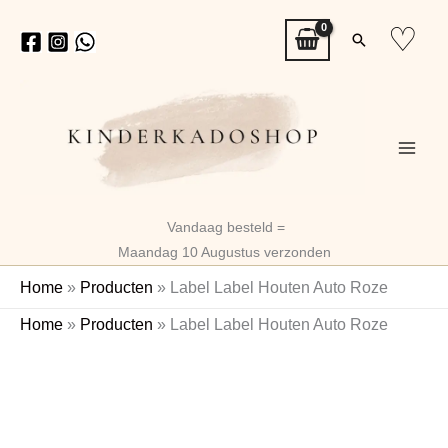
Ga
♡
Zoeken
naar
de
inhoud
Vandaag besteld =
Maandag 10 Augustus verzonden
Home
»
Producten
»
Label Label Houten Auto Roze
Label
Home
»
Producten
»
Label Label Houten Auto Roze
Label
Naam
Houten
Auto
Roze
aantal