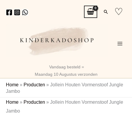
Ga
♡
Zoeken
naar
de
inhoud
Vandaag besteld =
Maandag 10 Augustus verzonden
Home
»
Producten
»
Jollein Houten Vormenstoof Jungle
Jambo
Jollein
Home
»
Producten
»
Jollein Houten Vormenstoof Jungle
Houten
Jambo
Vormenstoof
Naam
Jungle
Jambo
aantal