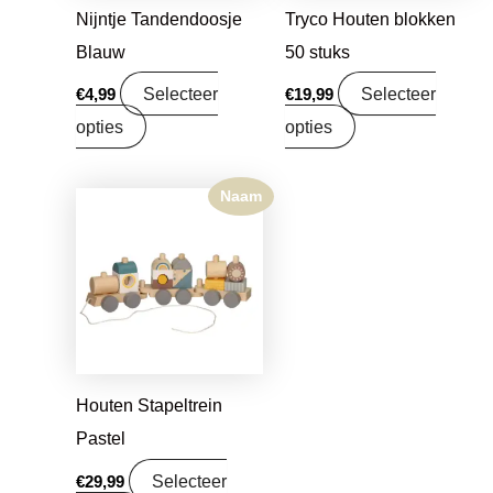
Nijntje Tandendoosje
Tryco Houten blokken
Blauw
50 stuks
Selecteer
Selecteer
€
4,99
€
19,99
opties
opties
Naam
Houten Stapeltrein
Pastel
Selecteer
€
29,99