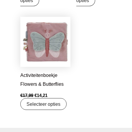
opties
opties
Oorspronkelijke
Huidige
prijs
prijs
was:
is:
€17,99.
€14,21.
Activiteitenboekje
Flowers & Butterflies
€
17,99
€
14,21
Selecteer opties