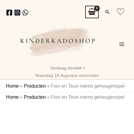
Ga
♡
Zoeken
naar
de
inhoud
Vandaag besteld =
Maandag 10 Augustus verzonden
Home
»
Producten
»
Fien en Teun memo geheugenspel
Fien
Home
»
Producten
»
Fien en Teun memo geheugenspel
en
Teun
memo
geheugenspel
aantal