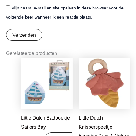
Mijn naam, e-mail en site opslaan in deze browser voor de
volgende keer wanneer ik een reactie plaats.
Gerelateerde producten
Oorspronkelijke
Huidige
Oorspronkelijke
Huidige
prijs
prijs
prijs
prijs
was:
is:
was:
is:
€8,99.
€7,10.
€7,95.
€6,28.
Little Dutch Badboekje
Little Dutch
Sailors Bay
Knisperspeeltje
blaadjes Pure & Nature