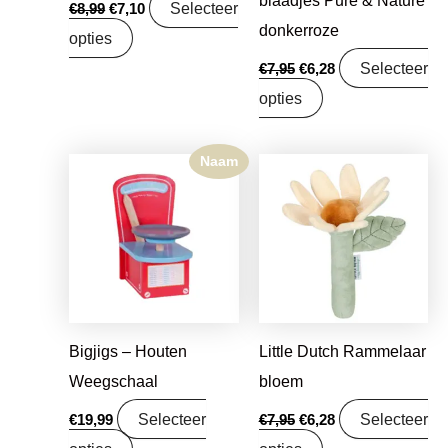
Selecteer
€
8,99
€
7,10
donkerroze
opties
Selecteer
€
7,95
€
6,28
opties
Naam
Oorspronkelijke
Huidige
prijs
prijs
was:
is:
€7,95.
€6,28.
Bigjigs – Houten
Little Dutch Rammelaar
Weegschaal
bloem
Selecteer
Selecteer
€
19,99
€
7,95
€
6,28