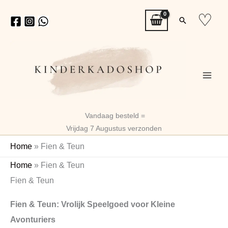
Ga
♡
Zoeken
naar
de
inhoud
Vandaag besteld =
Vrijdag 7 Augustus verzonden
Home
»
Fien & Teun
Gesorteerd
Home
»
Fien & Teun
op
Fien & Teun
nieuwste
Fien & Teun: Vrolijk Speelgoed voor Kleine
Avonturiers