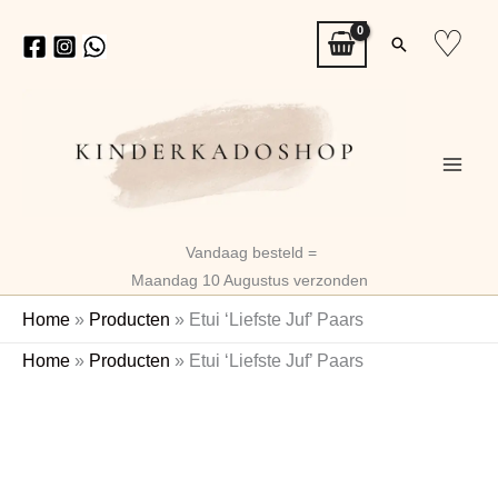
Ga
♡
Zoeken
naar
de
inhoud
Vandaag besteld =
Maandag 10 Augustus verzonden
Home
»
Producten
»
Etui ‘Liefste Juf’ Paars
Etui
Home
»
Producten
»
Etui ‘Liefste Juf’ Paars
'Liefste
Juf'
Paars
aantal