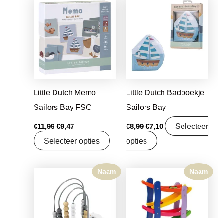
Oorspronkelijke
Huidige
Oorspronkelijke
Huidige
prijs
prijs
prijs
prijs
was:
is:
was:
is:
€11,99.
€9,47.
€8,99.
€7,10.
Little Dutch Memo
Little Dutch Badboekje
Sailors Bay FSC
Sailors Bay
Selecteer
€
11,99
€
9,47
€
8,99
€
7,10
Selecteer opties
opties
Naam
Naam