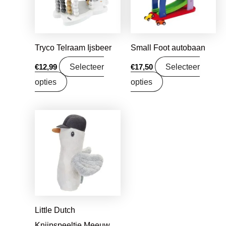
Tryco Telraam Ijsbeer
Small Foot autobaan
Selecteer
Selecteer
€
12,99
€
17,50
opties
opties
Oorspronkelijke
Huidige
prijs
prijs
was:
is:
€7,99.
€6,31.
Little Dutch
Knijpspeeltje Meeuw