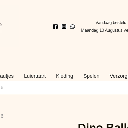
Vandaag besteld 
Maandag 10 Augustus v
autjes
Luiertaart
Kleding
Spelen
Verzorg
 6
Dino
 6
Ballonnen
Dino Ball
–