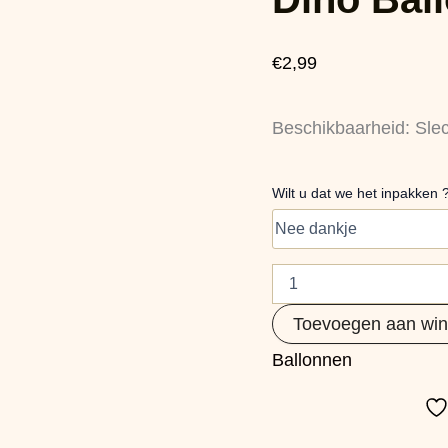
Set
van
6
€
2,99
aantal
Beschikbaarheid:
Sle
Wilt u dat we het inpakken 
Toevoegen aan wi
Ballonnen