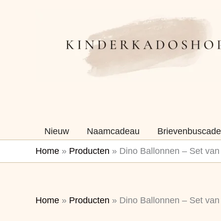
Ga
naar
de
inhoud
Nieuw
Naamcadeau
Brievenbuscade
Home
»
Producten
»
Dino Ballonnen – Set van
Home
»
Producten
»
Dino Ballonnen – Set van