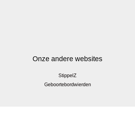
Onze andere websites
StippelZ
Geboortebordwierden
De waardering van www.kinderkadoshop.nl bij
WebwinkelKeur Reviews
is 9.8/10 gebaseerd op 326
reviews.