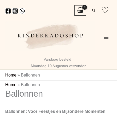
Ga
♡
Zoeken
naar
de
inhoud
Vandaag besteld =
Maandag 10 Augustus verzonden
Home
»
Ballonnen
Gesorteerd
Home
»
Ballonnen
Ballonnen
op
nieuwste
Ballonnen: Voor Feestjes en Bijzondere Momenten