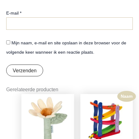
E-mail
*
Mijn naam, e-mail en site opslaan in deze browser voor de
volgende keer wanneer ik een reactie plaats.
Gerelateerde producten
Naam
Oorspronkelijke
Huidige
prijs
prijs
was:
is:
€7,95.
€6,28.