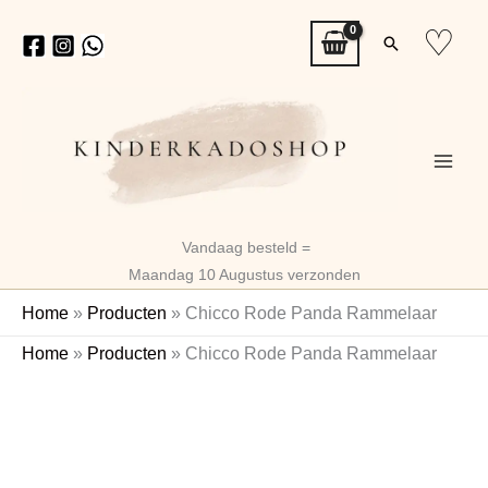
Ga
♡
Zoeken
naar
de
inhoud
Vandaag besteld =
Maandag 10 Augustus verzonden
Home
»
Producten
»
Chicco Rode Panda Rammelaar
Chicco
Home
»
Producten
»
Chicco Rode Panda Rammelaar
Rode
Panda
Rammelaar
aantal