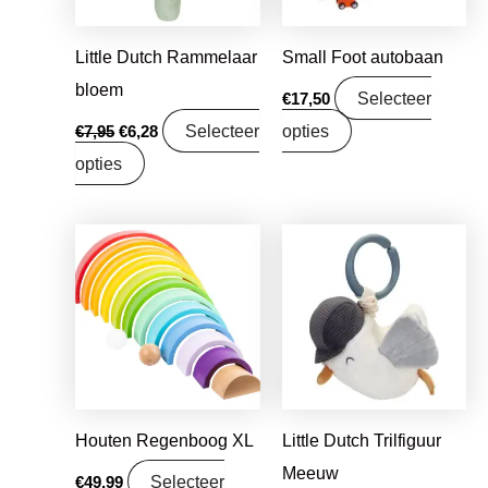
Little Dutch Rammelaar
Small Foot autobaan
bloem
Selecteer
€
17,50
Selecteer
opties
€
7,95
€
6,28
opties
Oorspronkelijke
Huidige
prijs
prijs
was:
is:
€9,99.
€7,89.
Houten Regenboog XL
Little Dutch Trilfiguur
Meeuw
Selecteer
€
49,99