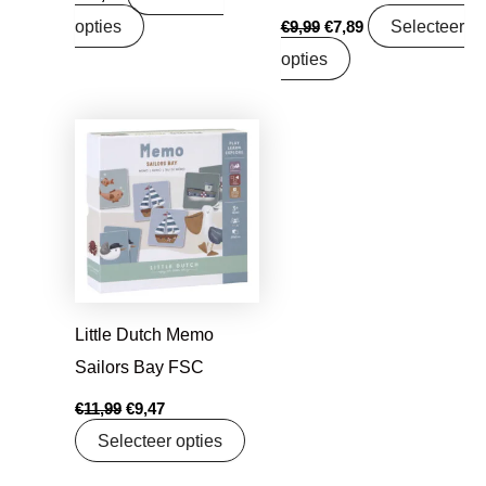
opties
Selecteer
€
9,99
€
7,89
opties
Oorspronkelijke
Huidige
prijs
prijs
was:
is:
€11,99.
€9,47.
Little Dutch Memo
Sailors Bay FSC
€
11,99
€
9,47
Selecteer opties