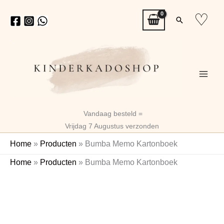
Ga
♡
Zoeken
naar
de
inhoud
Vandaag besteld =
Vrijdag 7 Augustus verzonden
Home
»
Producten
»
Bumba Memo Kartonboek
Bumba
Home
»
Producten
»
Bumba Memo Kartonboek
Memo
Naam
Kartonboek
aantal