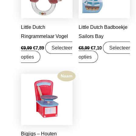
Little Dutch
Little Dutch Badboekje
Ringrammelaar Vogel
Sailors Bay
Selecteer
Selecteer
€
9,99
€
7,89
€
8,99
€
7,10
opties
opties
Naam
Bigjigs – Houten