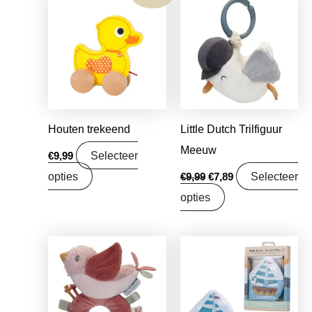
prijs
prijs
was:
is:
€9,99.
€7,89.
Houten trekeend
Little Dutch Trilfiguur
Meeuw
Selecteer
€
9,99
opties
Selecteer
€
9,99
€
7,89
opties
Oorspronkelijke
Huidige
Oorspronkelijke
Huidige
prijs
prijs
prijs
prijs
was:
is:
was:
is:
€9,99.
€7,89.
€8,99.
€7,10.