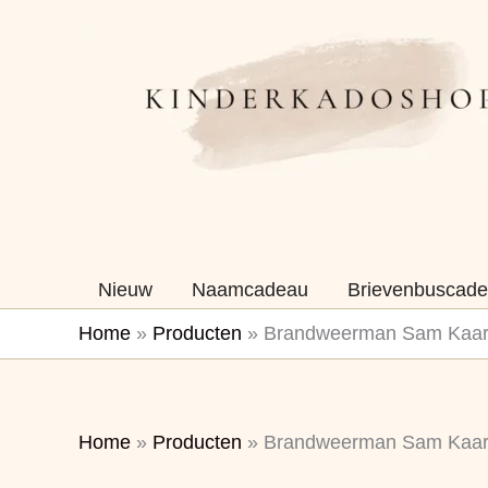
Ga
naar
de
inhoud
Nieuw
Naamcadeau
Brievenbuscade
Home
»
Producten
»
Brandweerman Sam Kaars
Home
»
Producten
»
Brandweerman Sam Kaars