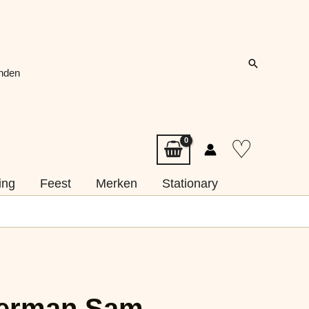
Zoeken
onden
♡
ing
Feest
Merken
Stationary
erman Sam