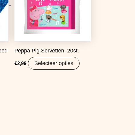
eed
Peppa Pig Servetten, 20st.
Selecteer opties
€
2,99