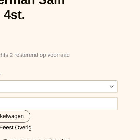
 4st.
chts 2 resterend op voorraad
?
nkelwagen
Feest Overig