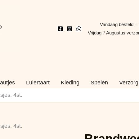
Vandaag besteld =
Vrijdag 7 Augustus verz
autjes
Luiertaart
Kleding
Spelen
Verzorg
jes, 4st.
Brandweerman
jes, 4st.
Sam
Brandwe
Kaarsjes,