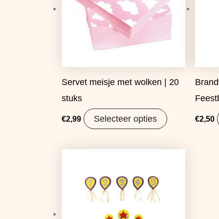
Servet meisje met wolken | 20
Bran
stuks
Feestb
Selecteer opties
€
2,99
€
2,50