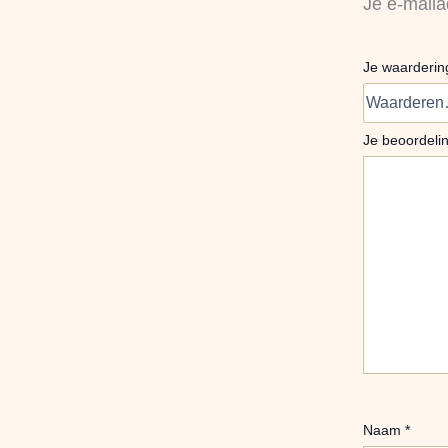
Je e-maila
Je waarderi
Je beoordeli
Naam
*