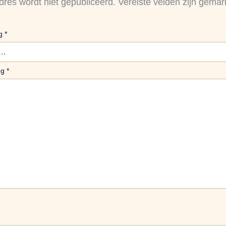
dres wordt niet gepubliceerd.
Vereiste velden zijn gema
ng
*
ng
*