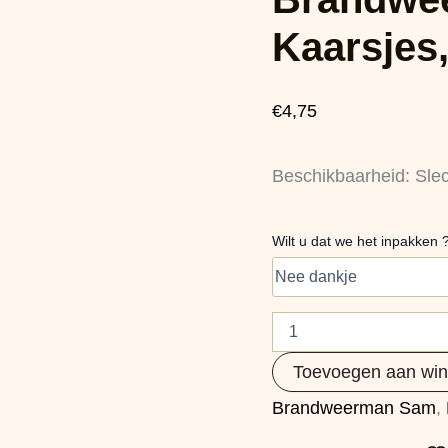
4st.
aantal
Kaarsjes,
€
4,75
Beschikbaarheid:
Sle
Wilt u dat we het inpakken 
Toevoegen aan wi
Brandweerman Sam
,