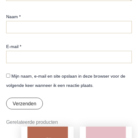
Naam
*
E-mail
*
Mijn naam, e-mail en site opslaan in deze browser voor de
volgende keer wanneer ik een reactie plaats.
Gerelateerde producten
Oorspronkelijke
Huidige
Oorspronkelijke
Huidige
prijs
prijs
prijs
prijs