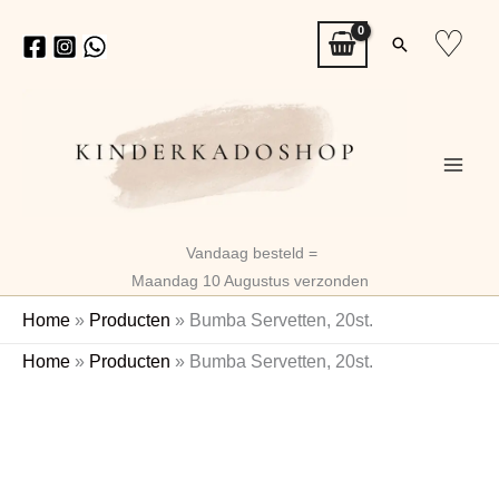
Ga
♡
Zoeken
naar
de
inhoud
Vandaag besteld =
Maandag 10 Augustus verzonden
Home
»
Producten
»
Bumba Servetten, 20st.
Bumba
Home
»
Producten
»
Bumba Servetten, 20st.
Servetten,
20st.
aantal