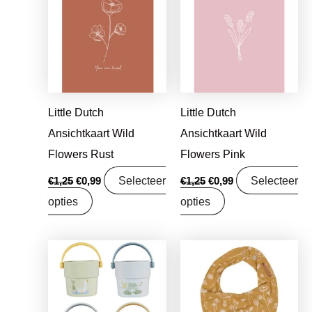
was:
is:
was:
is:
€1,25.
€0,99.
€1,25.
€0,99.
Little Dutch
Little Dutch
Ansichtkaart Wild
Ansichtkaart Wild
Flowers Rust
Flowers Pink
Selecteer
Selecteer
€
1,25
€
0,99
€
1,25
€
0,99
opties
opties
Oorspronkelijke
Huidige
Oorspronkelijke
Huidige
prijs
prijs
prijs
prijs
was:
is:
was:
is:
€16,95.
€13,39.
€8,95.
€7,07.