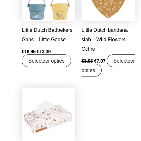
Little Dutch Badbekers
Little Dutch bandana
Gans – Little Goose
slab – Wild Flowers
Ochre
€
16,95
€
13,39
Selecteer opties
Selecteer
€
8,95
€
7,07
opties
Oorspronkelijke
Huidige
prijs
prijs
was:
is:
€17,99.
€14,21.