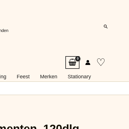
Zoeken
onden
♡
ing
Feest
Merken
Stationary
enten, 120dlg.