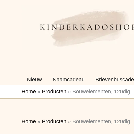
Ga
naar
de
inhoud
Nieuw
Naamcadeau
Brievenbuscade
Home
»
Producten
»
Bouwelementen, 120dlg.
Home
»
Producten
»
Bouwelementen, 120dlg.