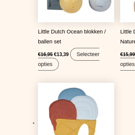
Little Dutch Ocean blokken /
Little
ballen set
Natur
Selecteer
€
16,95
€
13,39
€
15,99
opties
opties
Oorspronkelijke
Huidige
prijs
prijs
was:
is:
€8,99.
€7,50.