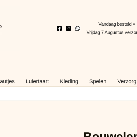
Vandaag besteld =
Vrijdag 7 Augustus verz
autjes
Luiertaart
Kleding
Spelen
Verzorg
Bouwelementen,
120dlg.
Bouwelem
aantal