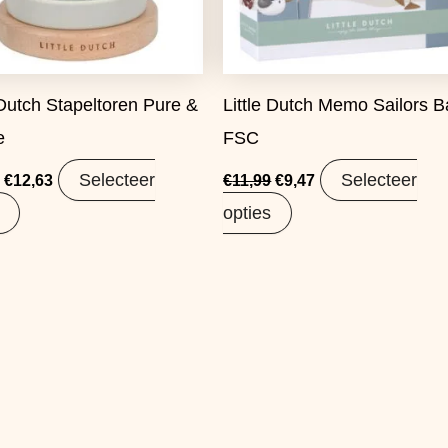
 Dutch Stapeltoren Pure &
Little Dutch Memo Sailors B
e
FSC
Selecteer
Selecteer
€
12,63
€
11,99
€
9,47
opties