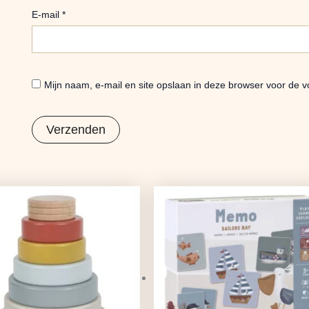
E-mail
*
Mijn naam, e-mail en site opslaan in deze browser voor de v
Oorspronkelijke
Huidige
Oorspronkelijke
Huidige
prijs
prijs
prijs
prijs
was:
is:
was:
is:
€15,99.
€12,63.
€11,99.
€9,47.