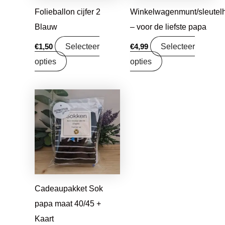
Folieballon cijfer 2
Winkelwagenmunt/sleutel
Blauw
– voor de liefste papa
Selecteer
Selecteer
€
1,50
€
4,99
opties
opties
Cadeaupakket Sok
papa maat 40/45 +
Kaart