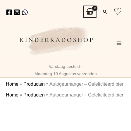
Ga
♡
Zoeken
naar
de
inhoud
Vandaag besteld =
Maandag 10 Augustus verzonden
Home
»
Producten
»
Autogeurhanger – Gefeliciteerd bier
Autogeurhanger
Home
»
Producten
»
Autogeurhanger – Gefeliciteerd bier
-
Gefeliciteerd
bier
aantal