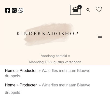
Ga
♡
Zoeken
naar
de
inhoud
Vandaag besteld =
Maandag 10 Augustus verzonden
Home
»
Producten
»
Waterfles met naam Blauwe
druppels
Waterfles
Home
»
Producten
»
Waterfles met naam Blauwe
met
druppels
naam
Naam
Blauwe
druppels
aantal