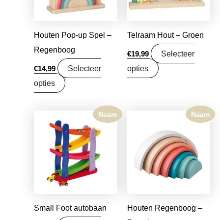
Houten Pop-up Spel –
Telraam Hout – Groen
Regenboog
Selecteer
€
19,99
Selecteer
opties
€
14,99
opties
Naam
Naam
Small Foot autobaan
Houten Regenboog –