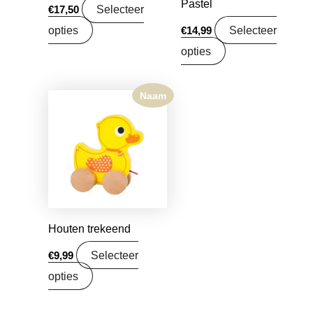
Pastel
Selecteer
€
17,50
opties
Selecteer
€
14,99
opties
Naam
Houten trekeend
Selecteer
€
9,99
opties