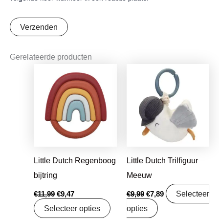
Gerelateerde producten
Oorspronkelijke
Huidige
Oorspronkelijke
Huidige
prijs
prijs
prijs
prijs
was:
is:
was:
is:
€11,99.
€9,47.
€9,99.
€7,89.
Little Dutch Regenboog
Little Dutch Trilfiguur
bijtring
Meeuw
Selecteer
€
11,99
€
9,47
€
9,99
€
7,89
Selecteer opties
opties