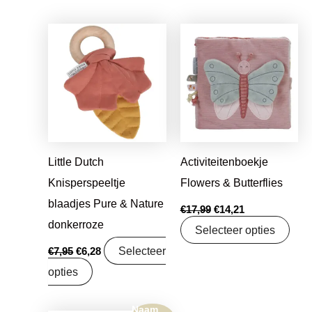
Oorspronkelijke
Huidige
Oorspronkelijke
Huidige
prijs
prijs
prijs
prijs
was:
is:
was:
is:
€7,95.
€6,28.
€17,99.
€14,21.
Little Dutch
Activiteitenboekje
Knisperspeeltje
Flowers & Butterflies
blaadjes Pure & Nature
€
17,99
€
14,21
donkerroze
Selecteer opties
Selecteer
€
7,95
€
6,28
opties
Naam