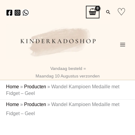
Ga
♡
Zoeken
naar
de
inhoud
Vandaag besteld =
Maandag 10 Augustus verzonden
Home
»
Producten
»
Wandel Kampioen Medaille met
Fidget – Geel
Wandel
Home
»
Producten
»
Wandel Kampioen Medaille met
Kampioen
Fidget – Geel
Medaille
met
Fidget
-