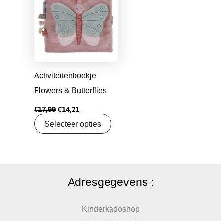
was:
is:
€17,99.
€14,21.
Activiteitenboekje
Flowers & Butterflies
€
17,99
€
14,21
Selecteer opties
Adresgegevens :
Kinderkadoshop