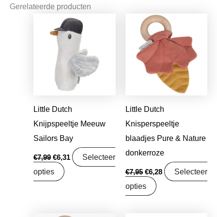
Gerelateerde producten
Oorspronkelijke
Huidige
Oorspronkelijke
Huidige
prijs
prijs
prijs
prijs
was:
is:
was:
is:
€7,99.
€6,31.
€7,95.
€6,28.
Little Dutch
Little Dutch
Knijpspeeltje Meeuw
Knisperspeeltje
Sailors Bay
blaadjes Pure & Nature
donkerroze
Selecteer
€
7,99
€
6,31
opties
Selecteer
€
7,95
€
6,28
opties
Oorspronkelijke
Huidige
Oorspronkelijke
Huidige