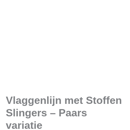
variatie
aantal
Vlaggenlijn met Stoffen
Slingers – Paars
variatie