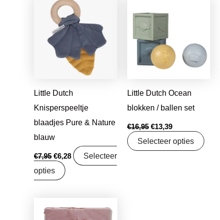
prijs
prijs
prijs
prijs
was:
is:
was:
is:
€7,95.
€6,28.
€16,95.
€13,39.
Little Dutch
Little Dutch Ocean
Knisperspeeltje
blokken / ballen set
blaadjes Pure & Nature
€
16,95
€
13,39
blauw
Selecteer opties
Selecteer
€
7,95
€
6,28
opties
Oorspronkelijke
Huidige
prijs
prijs