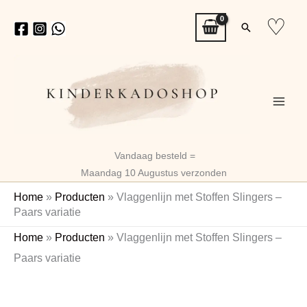
Ga
♡
Zoeken
naar
de
inhoud
Vandaag besteld =
Maandag 10 Augustus verzonden
Home
»
Producten
»
Vlaggenlijn met Stoffen Slingers –
Paars variatie
Vlaggenlijn
Home
»
Producten
»
Vlaggenlijn met Stoffen Slingers –
met
Paars variatie
Stoffen
Naam
Slingers
–
Paars