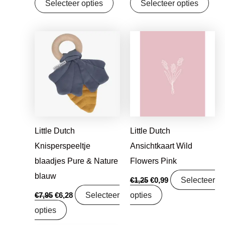
Selecteer opties
Selecteer opties
Oorspronkelijke
Huidige
Oorspronkelijke
Huidige
prijs
prijs
prijs
prijs
was:
is:
was:
is:
€7,95.
€6,28.
€1,25.
€0,99.
Little Dutch
Little Dutch
Knisperspeeltje
Ansichtkaart Wild
blaadjes Pure & Nature
Flowers Pink
blauw
Selecteer
€
1,25
€
0,99
Selecteer
opties
€
7,95
€
6,28
opties