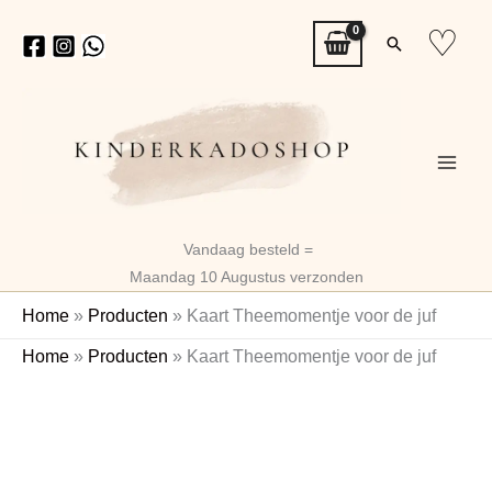
Ga
♡
Zoeken
naar
de
inhoud
Vandaag besteld =
Maandag 10 Augustus verzonden
Home
»
Producten
»
Kaart Theemomentje voor de juf
Kaart
Home
»
Producten
»
Kaart Theemomentje voor de juf
Theemomentje
voor
de
juf
aantal