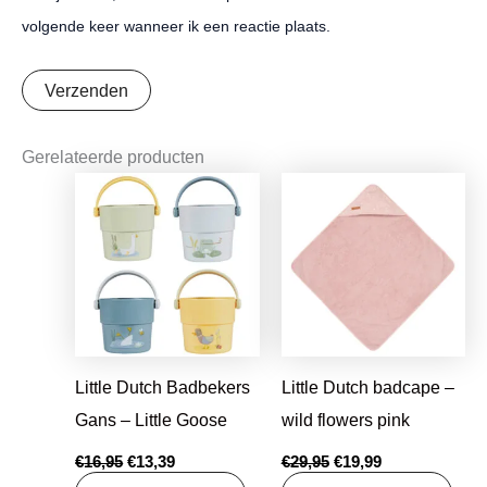
volgende keer wanneer ik een reactie plaats.
Gerelateerde producten
Oorspronkelijke
Huidige
Oorspronkelijke
Huidige
prijs
prijs
prijs
prijs
was:
is:
was:
is:
€16,95.
€13,39.
€29,95.
€19,99.
Little Dutch Badbekers
Little Dutch badcape –
Gans – Little Goose
wild flowers pink
€
16,95
€
13,39
€
29,95
€
19,99