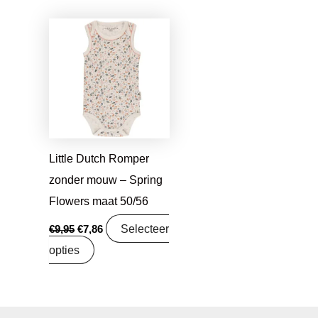
Oorspronkelijke
Huidige
prijs
prijs
was:
is:
€9,95.
€7,86.
Little Dutch Romper
zonder mouw – Spring
Flowers maat 50/56
Selecteer
€
9,95
€
7,86
opties