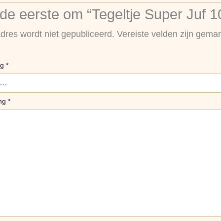
e eerste om “Tegeltje Super Juf 1
dres wordt niet gepubliceerd.
Vereiste velden zijn gem
ng
*
ing
*