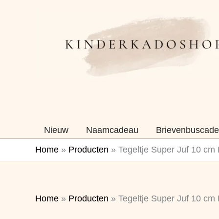
Ga
naar
de
inhoud
Nieuw
Naamcadeau
Brievenbuscade
Home
»
Producten
»
Tegeltje Super Juf 10 cm 
Home
»
Producten
»
Tegeltje Super Juf 10 cm 