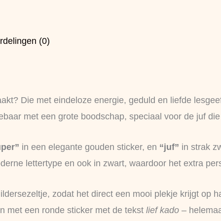
rdelingen (0)
maakt? Die met eindeloze energie, geduld en liefde lesgeef
baar met een grote boodschap, speciaal voor de juf die j
uper”
in een elegante gouden sticker, en
“juf”
in strak zw
derne lettertype en ook in zwart, waardoor het extra pers
dersezeltje, zodat het direct een mooi plekje krijgt op h
aan met een ronde sticker met de tekst
lief kado
– helemaal