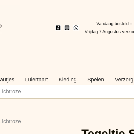
Vandaag besteld =
Vrijdag 7 Augustus verz
autjes
Luiertaart
Kleding
Spelen
Verzorg
Lichtroze
Tegeltje
Lichtroze
Super
Naam
Tegeltje 
Juf