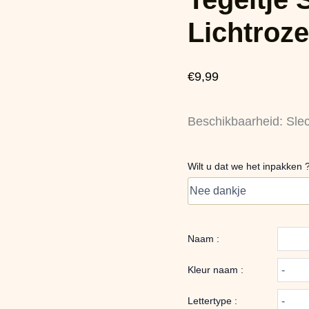
10
cm
Lichtroze
Lichtroze
aantal
€
9,99
Beschikbaarheid:
Sle
Wilt u dat we het inpakken 
Naam :
Kleur naam :
Lettertype :