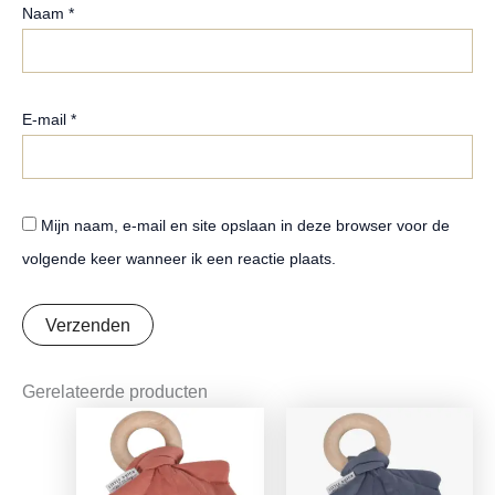
Naam
*
E-mail
*
Mijn naam, e-mail en site opslaan in deze browser voor de
volgende keer wanneer ik een reactie plaats.
Gerelateerde producten
Oorspronkelijke
Huidige
Oorspronkelijke
Huidige
prijs
prijs
prijs
prijs
was:
is:
was:
is:
€7,95.
€6,28.
€7,95.
€6,28.