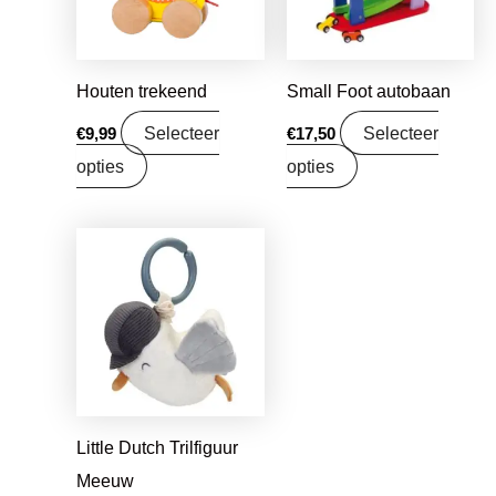
Houten trekeend
Small Foot autobaan
Selecteer
Selecteer
€
9,99
€
17,50
opties
opties
Oorspronkelijke
Huidige
prijs
prijs
was:
is:
€9,99.
€7,89.
Little Dutch Trilfiguur
Meeuw