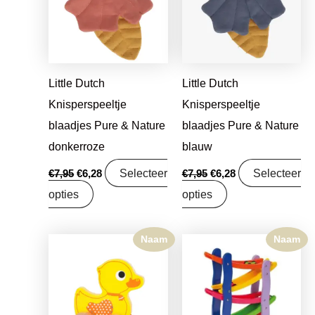
Little Dutch
Little Dutch
Knisperspeeltje
Knisperspeeltje
blaadjes Pure & Nature
blaadjes Pure & Nature
donkerroze
blauw
Selecteer
Selecteer
€
7,95
€
6,28
€
7,95
€
6,28
opties
opties
Naam
Naam