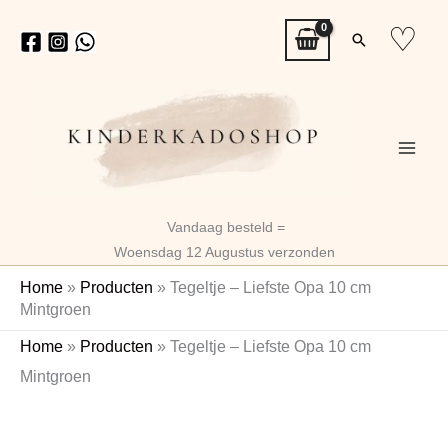
Ga
♡
Zoeken
naar
de
inhoud
Vandaag besteld =
Woensdag 12 Augustus verzonden
Home
»
Producten
»
Tegeltje – Liefste Opa 10 cm
Mintgroen
Tegeltje
Home
»
Producten
»
Tegeltje – Liefste Opa 10 cm
–
Mintgroen
Liefste
Opa
10
cm