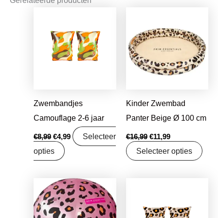
Oorspronkelijke
Huidige
Oorspronkelijke
Huidige
prijs
prijs
prijs
prijs
was:
is:
was:
is:
€8,99.
€4,99.
€16,99.
€11,99.
Zwembandjes
Kinder Zwembad
Camouflage 2-6 jaar
Panter Beige Ø 100 cm
Selecteer
€
8,99
€
4,99
€
16,99
€
11,99
opties
Selecteer opties
Oorspronkelijke
Huidige
Oorspronkelijke
Huidige
prijs
prijs
prijs
prijs
was:
is:
was:
is:
€24,99.
€15,99.
€8,99.
€4,99.