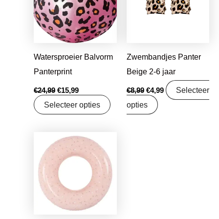
Watersproeier Balvorm
Zwembandjes Panter
Panterprint
Beige 2-6 jaar
Selecteer
€
24,99
€
15,99
€
8,99
€
4,99
Selecteer opties
opties
Oorspronkelijke
Huidige
prijs
prijs
was:
is:
€5,99.
€4,99.