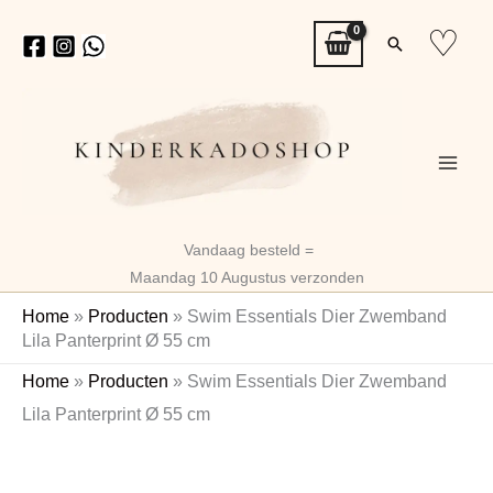
Ga
♡
Zoeken
naar
de
inhoud
Vandaag besteld =
Maandag 10 Augustus verzonden
Home
»
Producten
»
Swim Essentials Dier Zwemband
Lila Panterprint Ø 55 cm
Swim
Oorspronkelijke
Huidige
Home
»
Producten
»
Swim Essentials Dier Zwemband
Essentials
prijs
prijs
Lila Panterprint Ø 55 cm
Dier
Zwemband
was:
is:
Lila
€10,99.
€8,79.
Panterprint