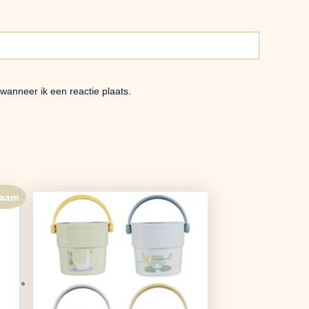
wanneer ik een reactie plaats.
aam
Oorspronkelijke
Huidige
prijs
prijs
was:
is:
€16,95.
€13,39.