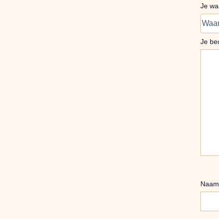
Je wa
Je be
Naa