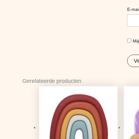
E-mai
Mij
Gerelateerde producten
Oorspronkelijke
Huidige
prijs
prijs
was:
is:
€11,99.
€9,47.