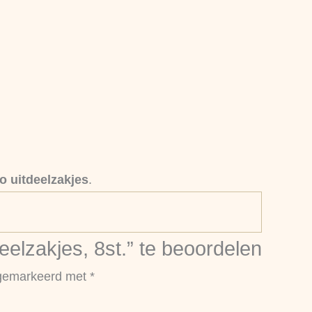
o uitdeelzakjes
.
elzakjes, 8st.” te beoordelen
n gemarkeerd met
*