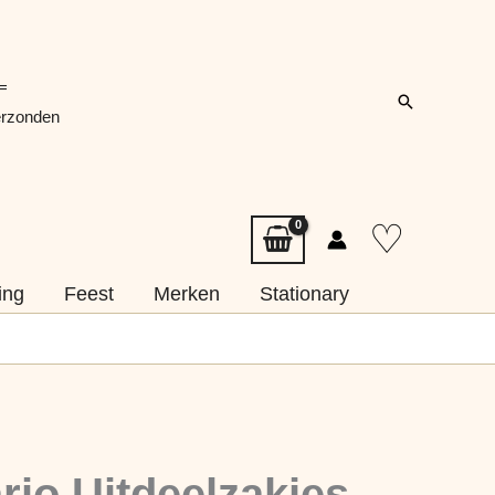
=
Zoeken
erzonden
♡
ing
Feest
Merken
Stationary
io Uitdeelzakjes,