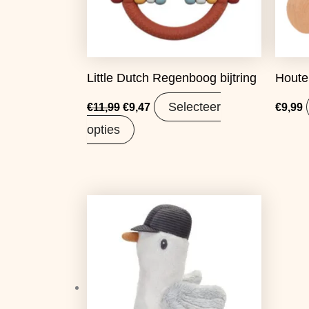
Little Dutch Regenboog bijtring
Houte
Selecteer
€
11,99
€
9,47
€
9,99
opties
Oorspronkelijke
Huidige
prijs
prijs
was:
is:
€7,99.
€6,31.