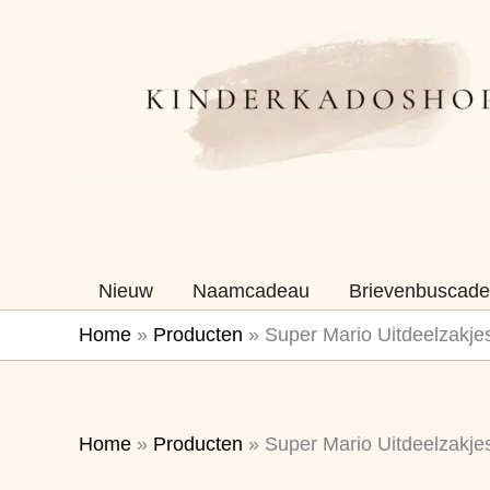
Ga
naar
de
inhoud
Nieuw
Naamcadeau
Brievenbuscade
Home
»
Producten
»
Super Mario Uitdeelzakjes
Home
»
Producten
»
Super Mario Uitdeelzakjes