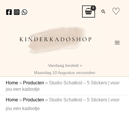
Ga
♡
Zoeken
naar
de
inhoud
Vandaag besteld =
Maandag 10 Augustus verzonden
Home
»
Producten
»
Studio Schatkist – 5 Stickers | voor
jou een kadootje
Studio
Home
»
Producten
»
Studio Schatkist – 5 Stickers | voor
Schatkist
jou een kadootje
-
5
Stickers
|