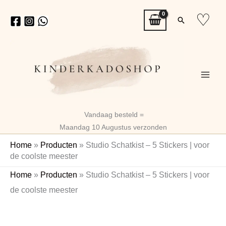
Ga
♡
Zoeken
naar
de
inhoud
Vandaag besteld =
Maandag 10 Augustus verzonden
Home
»
Producten
»
Studio Schatkist – 5 Stickers | voor
de coolste meester
Studio
Home
»
Producten
»
Studio Schatkist – 5 Stickers | voor
Schatkist
de coolste meester
-
5
Stickers
|