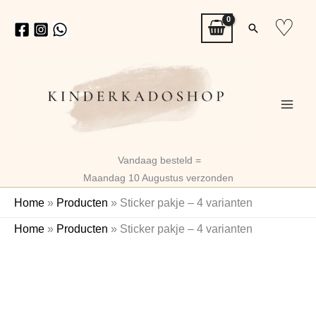
Ga
♡
Zoeken
naar
de
inhoud
Vandaag besteld =
Maandag 10 Augustus verzonden
Home
»
Producten
»
Sticker pakje – 4 varianten
Sticker
Home
»
Producten
»
Sticker pakje – 4 varianten
pakje
-
4
varianten
aantal