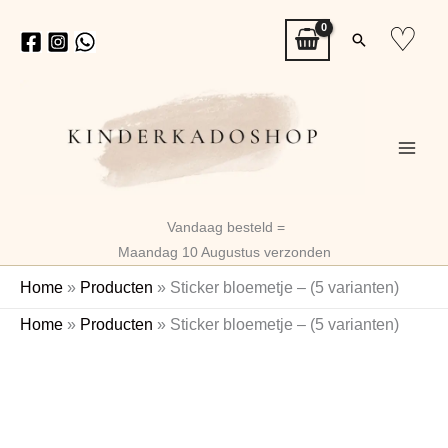
Ga
♡
Zoeken
naar
de
inhoud
Vandaag besteld =
Maandag 10 Augustus verzonden
Home
»
Producten
»
Sticker bloemetje – (5 varianten)
Sticker
Home
»
Producten
»
Sticker bloemetje – (5 varianten)
bloemetje
-
(5
varianten)
aantal