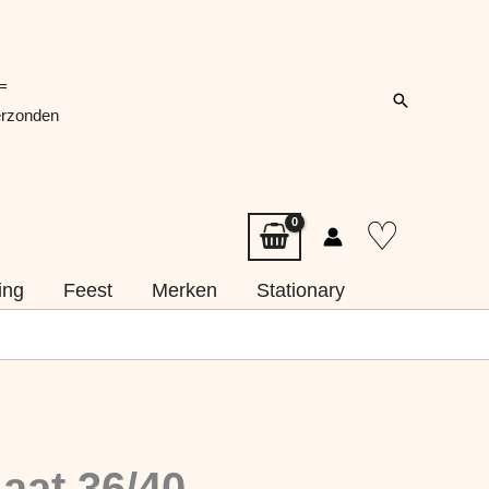
=
Zoeken
erzonden
♡
ing
Feest
Merken
Stationary
aat 36/40