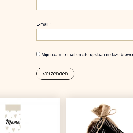
E-mail
*
Mijn naam, e-mail en site opslaan in deze brows
Oorspronkelijke
Huidige
prijs
prijs
was:
is:
€7,50.
€4,99.