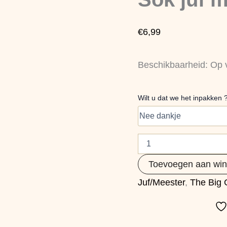
36/40
aantal
€
6,99
Beschikbaarheid:
Op 
Wilt u dat we het inpakken 
Toevoegen aan wi
Juf/Meester
,
The Big G