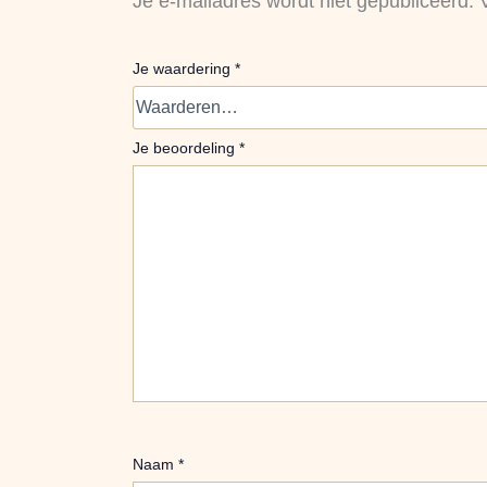
Je e-mailadres wordt niet gepubliceerd.
Je waardering
*
Je beoordeling
*
Naam
*