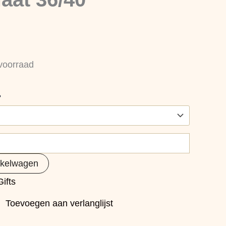
voorraad
?
nkelwagen
ifts
Toevoegen aan verlanglijst