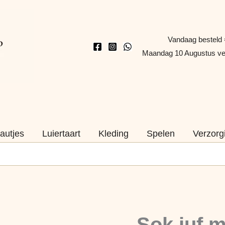
Vandaag besteld 
Maandag 10 Augustus v
autjes
Luiertaart
Kleding
Spelen
Verzorg
Sok
juf
Sok juf m
maat