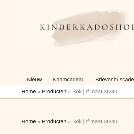
Ga
naar
de
inhoud
Nieuw
Naamcadeau
Brievenbuscade
Home
»
Producten
»
Sok juf maat 36/40
Home
»
Producten
»
Sok juf maat 36/40