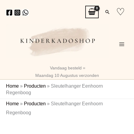
Ga
♡
Zoeken
naar
de
inhoud
Vandaag besteld =
Maandag 10 Augustus verzonden
Home
»
Producten
»
Sleutelhanger Eenhoorn
Regenboog
Sleutelhanger
Home
»
Producten
»
Sleutelhanger Eenhoorn
Eenhoorn
Regenboog
Regenboog
aantal