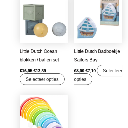
prijs
prijs
prijs
prijs
was:
is:
was:
is:
€16,95.
€13,39.
€8,99.
€7,10.
Little Dutch Ocean
Little Dutch Badboekje
blokken / ballen set
Sailors Bay
Selecteer
€
16,95
€
13,39
€
8,99
€
7,10
Selecteer opties
opties