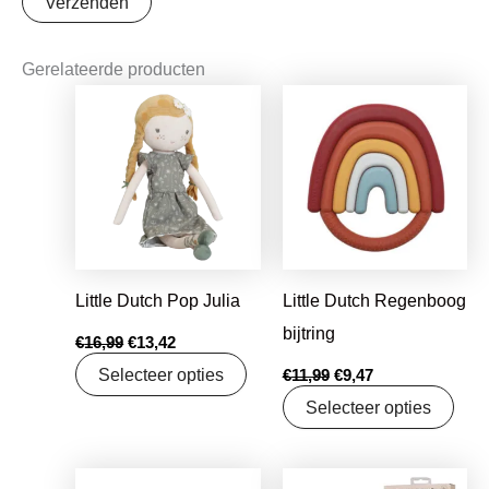
Gerelateerde producten
Oorspronkelijke
Huidige
Oorspronkelijke
Huidige
prijs
prijs
prijs
prijs
was:
is:
was:
is:
€16,99.
€13,42.
€11,99.
€9,47.
Little Dutch Pop Julia
Little Dutch Regenboog
bijtring
€
16,99
€
13,42
Selecteer opties
€
11,99
€
9,47
Selecteer opties
Oorspronkelijke
Huidige
Oorspronkelijke
Huidige