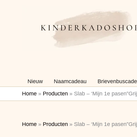
Ga
naar
de
inhoud
Nieuw
Naamcadeau
Brievenbuscade
Home
»
Producten
»
Slab – ‘Mijn 1e pasen”Gri
Home
»
Producten
»
Slab – ‘Mijn 1e pasen”Gri