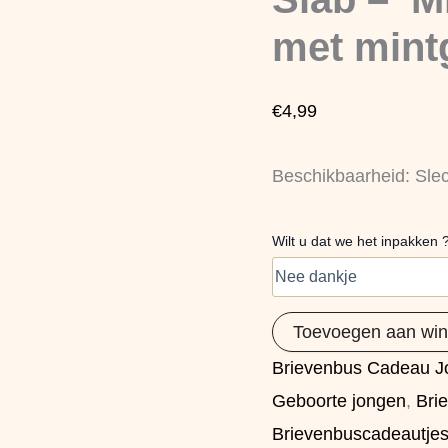
1e
pasen"Grijs
met mintg
met
mintgroene
letters
€
4,99
aantal
Beschikbaarheid:
Sle
Wilt u dat we het inpakken 
Toevoegen aan wi
Brievenbus Cadeau J
Geboorte jongen
,
Bri
Brievenbuscadeautje