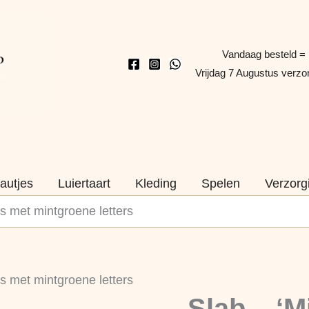
Vandaag besteld =
Vrijdag 7 Augustus verz
autjes
Luiertaart
Kleding
Spelen
Verzorg
js met mintgroene letters
Slab
js met mintgroene letters
-
Slab – ‘M
'Mijn