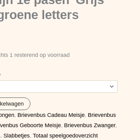
roene letters
chts 1 resterend op voorraad
?
nkelwagen
ongen
,
Brievenbus Cadeau Meisje
,
Brievenbus
evenbus Geboorte Meisje
,
Brievenbus Zwanger
,
s
,
Slabbetjes
,
Totaal speelgoedoverzicht