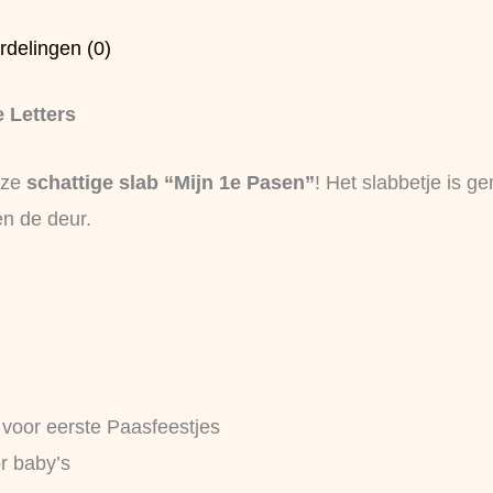
rdelingen (0)
 Letters
eze
schattige slab “Mijn 1e Pasen”
! Het slabbetje is 
en de deur.
 voor eerste Paasfeestjes
or baby’s