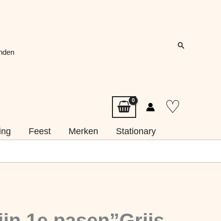
Zoeken
onden
♡
ing
Feest
Merken
Stationary
ijn 1e pasen”Grijs