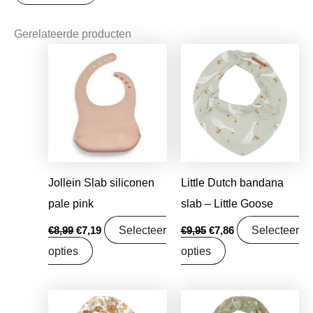
Gerelateerde producten
Oorspronkelijke
Huidige
Oorspronkelijke
Huidige
prijs
prijs
prijs
prijs
was:
is:
was:
is:
€8,99.
€7,19.
€9,95.
€7,86.
Jollein Slab siliconen
Little Dutch bandana
pale pink
slab – Little Goose
Selecteer
Selecteer
€
8,99
€
7,19
€
9,95
€
7,86
opties
opties
Oorspronkelijke
Huidige
Oorspronkelijke
Huidige
prijs
prijs
prijs
prijs