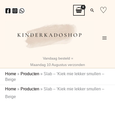
Ga
♡
Zoeken
naar
de
inhoud
Vandaag besteld =
Maandag 10 Augustus verzonden
Home
»
Producten
»
Slab – ‘Kiek mie lekker smullen –
Beige
Slab
Home
»
Producten
»
Slab – ‘Kiek mie lekker smullen –
-
Beige
'Kiek
mie
lekker
smullen