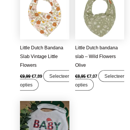
was:
is:
was:
is:
€9,99.
€7,89.
€8,95.
€7,07.
Little Dutch Bandana
Little Dutch bandana
Slab Vintage Little
slab – Wild Flowers
Flowers
Olive
Selecteer
Selecteer
€
9,99
€
7,89
€
8,95
€
7,07
opties
opties