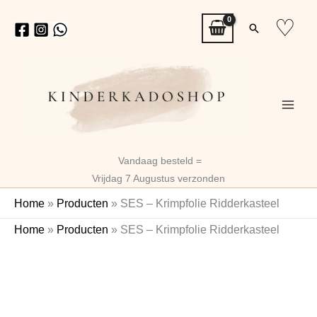
Ga
♡
Zoeken
naar
de
inhoud
Vandaag besteld =
Vrijdag 7 Augustus verzonden
Home
»
Producten
»
SES – Krimpfolie Ridderkasteel
SES
Home
»
Producten
»
SES – Krimpfolie Ridderkasteel
-
Krimpfolie
Ridderkasteel
aantal