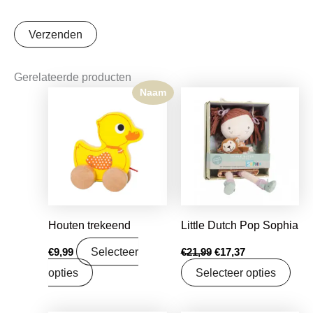
Gerelateerde producten
Naam
Oorspronkelijke
Huidige
prijs
prijs
was:
is:
€21,99.
€17,37.
Houten trekeend
Little Dutch Pop Sophia
Selecteer
€
9,99
€
21,99
€
17,37
opties
Selecteer opties