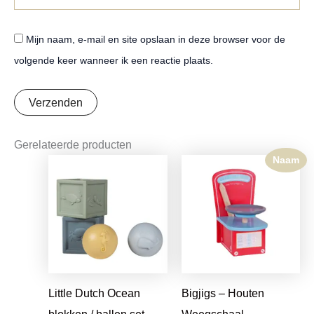
Mijn naam, e-mail en site opslaan in deze browser voor de
volgende keer wanneer ik een reactie plaats.
Gerelateerde producten
Naam
Oorspronkelijke
Huidige
prijs
prijs
was:
is:
€16,95.
€13,39.
Little Dutch Ocean
Bigjigs – Houten