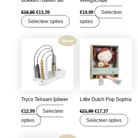
blokken / ballen set
Weegschaal
Selecteer
€
16,95
€
13,39
€
19,99
Selecteer opties
opties
Naam
Oorspronkelijke
Huidige
prijs
prijs
was:
is:
€21,99.
€17,37.
Tryco Telraam Ijsbeer
Little Dutch Pop Sophia
Selecteer
€
12,99
€
21,99
€
17,37
opties
Selecteer opties