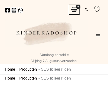
Ga
♡
Zoeken
naar
de
inhoud
Vandaag besteld =
Vrijdag 7 Augustus verzonden
Home
»
Producten
»
SES Ik leer rijgen
SES
Home
»
Producten
»
SES Ik leer rijgen
Ik
leer
rijgen
aantal