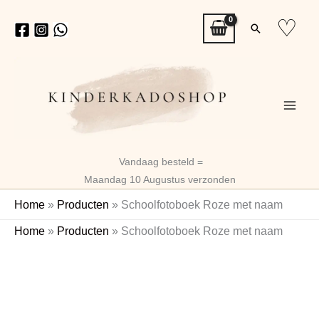
Ga
♡
Zoeken
naar
de
inhoud
Vandaag besteld =
Maandag 10 Augustus verzonden
Home
»
Producten
»
Schoolfotoboek Roze met naam
Schoolfotoboek
Home
»
Producten
»
Schoolfotoboek Roze met naam
Roze
Naam
met
naam
aantal