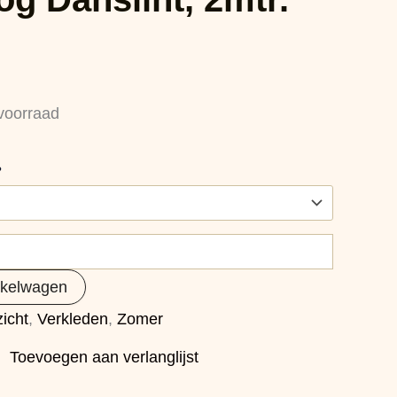
voorraad
?
nkelwagen
icht
,
Verkleden
,
Zomer
Toevoegen aan verlanglijst