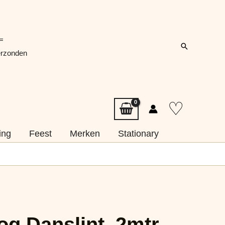
=
Zoeken
erzonden
♡
ing
Feest
Merken
Stationary
g Danslint, 2mtr.