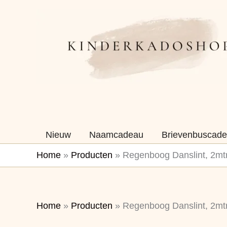
Ga
naar
de
inhoud
Nieuw
Naamcadeau
Brievenbuscade
Home
»
Producten
»
Regenboog Danslint, 2mtr
Home
»
Producten
»
Regenboog Danslint, 2mtr