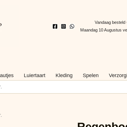
Vandaag besteld 
Maandag 10 Augustus v
autjes
Luiertaart
Kleding
Spelen
Verzorg
.
Regenboog
.
Danslint,
Regenboo
2mtr.