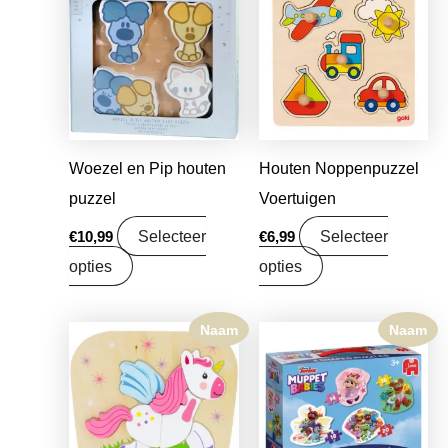
Woezel en Pip houten
Houten Noppenpuzzel
puzzel
Voertuigen
Selecteer
Selecteer
€
10,99
€
6,99
opties
opties
Naam
Naam