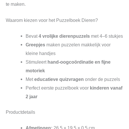
te maken.
Waarom kiezen voor het Puzzelboek Dieren?
Bevat
4 vrolijke dierenpuzzels
met 4–6 stukjes
Greepjes
maken puzzelen makkelijk voor
kleine handjes
Stimuleert
hand-oogcoördinatie en fijne
motoriek
Met
educatieve quizvragen
onder de puzzels
Perfect eerste puzzelboek voor
kinderen vanaf
2 jaar
Productdetails
Afmetingen:
26,5 × 19,5 × 0,5 cm