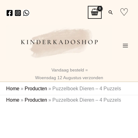
Ga
♡
Zoeken
naar
de
inhoud
Vandaag besteld =
Woensdag 12 Augustus verzonden
Home
»
Producten
»
Puzzelboek Dieren – 4 Puzzels
Puzzelboek
Home
»
Producten
»
Puzzelboek Dieren – 4 Puzzels
Dieren
Naam
-
4
Puzzels
aantal