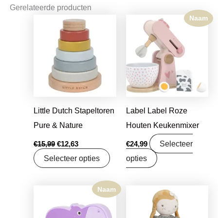
Gerelateerde producten
Naam
Oorspronkelijke
Huidige
prijs
prijs
was:
is:
€15,99.
€12,63.
Little Dutch Stapeltoren
Label Label Roze
Pure & Nature
Houten Keukenmixer
Selecteer
€
15,99
€
12,63
€
24,99
Selecteer opties
opties
Naam
Oorspronkelijke
Huidige
prijs
prijs
was:
is:
€16,99.
€13,42.