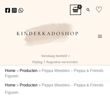
Ga
♡
Zoeken
naar
de
inhoud
Vandaag besteld =
Vrijdag 7 Augustus verzonden
Home
»
Producten
»
Peppa Weebles – Peppa & Friends
Figuren
Peppa
Home
»
Producten
»
Peppa Weebles – Peppa & Friends
Weebles
Figuren
-
Peppa
&
Friends