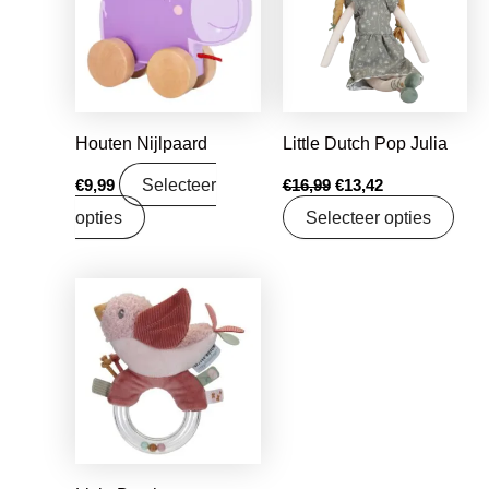
Houten Nijlpaard
Little Dutch Pop Julia
Selecteer
€
9,99
€
16,99
€
13,42
opties
Selecteer opties
Oorspronkelijke
Huidige
prijs
prijs
was:
is:
€9,99.
€7,89.