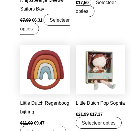
Selecteer
€
17,50
Sailors Bay
opties
Selecteer
€
7,99
€
6,31
opties
Oorspronkelijke
Huidige
Oorspronkelijke
Huidige
prijs
prijs
prijs
prijs
was:
is:
was:
is:
€11,99.
€9,47.
€21,99.
€17,37.
Little Dutch Regenboog
Little Dutch Pop Sophia
bijtring
€
21,99
€
17,37
Selecteer opties
€
11,99
€
9,47