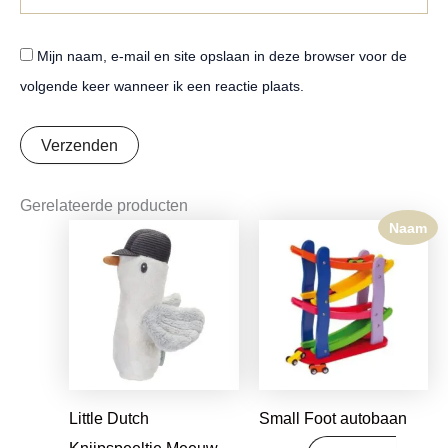
Mijn naam, e-mail en site opslaan in deze browser voor de
volgende keer wanneer ik een reactie plaats.
Gerelateerde producten
Naam
Oorspronkelijke
Huidige
prijs
prijs
was:
is:
€7,99.
€6,31.
Little Dutch
Small Foot autobaan
Knijpspeeltje Meeuw