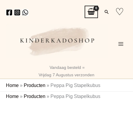
Ga
♡
Zoeken
naar
de
inhoud
Vandaag besteld =
Vrijdag 7 Augustus verzonden
Home
»
Producten
»
Peppa Pig Stapelkubus
Peppa
Home
»
Producten
»
Peppa Pig Stapelkubus
Pig
Naam
Stapelkubus
aantal