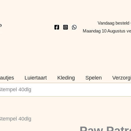
Vandaag besteld 
Maandag 10 Augustus v
autjes
Luiertaart
Kleding
Spelen
Verzorg
Stempel 40dlg
Paw
Stempel 40dlg
Patrol
Paw Patr
Kleurset