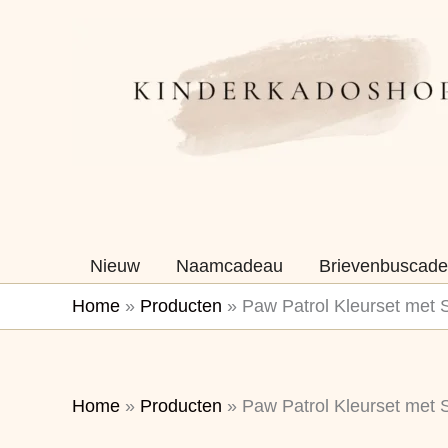
Ga
naar
de
inhoud
Nieuw
Naamcadeau
Brievenbuscade
Home
»
Producten
»
Paw Patrol Kleurset met 
Home
»
Producten
»
Paw Patrol Kleurset met 