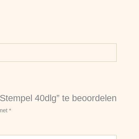
Stempel 40dlg” te beoordelen
 met
*