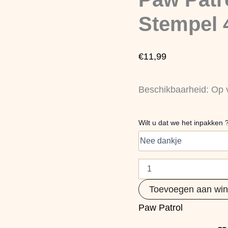
met
Stempel
Stempel 
40dlg
aantal
€
11,99
Beschikbaarheid:
Op 
Wilt u dat we het inpakken 
Toevoegen aan wi
Paw Patrol