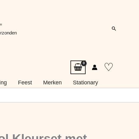
=
Zoeken
erzonden
♡
ing
Feest
Merken
Stationary
ol Kleurset met