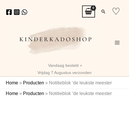
Ga
♡
Zoeken
naar
de
inhoud
Vandaag besteld =
Vrijdag 7 Augustus verzonden
Home
»
Producten
»
Notitieblok ‘de leukste meester
Notitieblok
Home
»
Producten
»
Notitieblok ‘de leukste meester
'de
leukste
meester
aantal