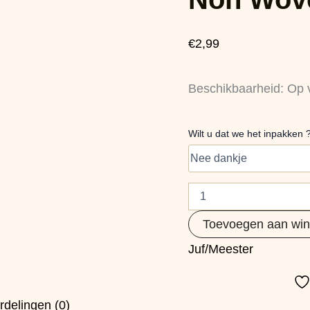
-
Juf
aantal
€
2,99
Beschikbaarheid:
Op 
Wilt u dat we het inpakken 
Toevoegen aan wi
Juf/Meester
rdelingen (0)