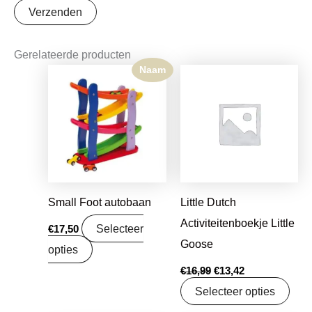
Gerelateerde producten
Naam
Oorspronkelijke
Huidige
prijs
prijs
was:
is:
€16,99.
€13,42.
Small Foot autobaan
Little Dutch
Activiteitenboekje Little
Selecteer
€
17,50
Goose
opties
€
16,99
€
13,42
Selecteer opties