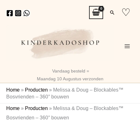
Ga
♡
Zoeken
naar
de
inhoud
Vandaag besteld =
Maandag 10 Augustus verzonden
Home
»
Producten
»
Melissa & Doug – Blockables™
Bosvrienden – 360° bouwen
Melissa
Home
»
Producten
»
Melissa & Doug – Blockables™
&
Bosvrienden – 360° bouwen
Doug
-
Blockables™
Bosvrienden