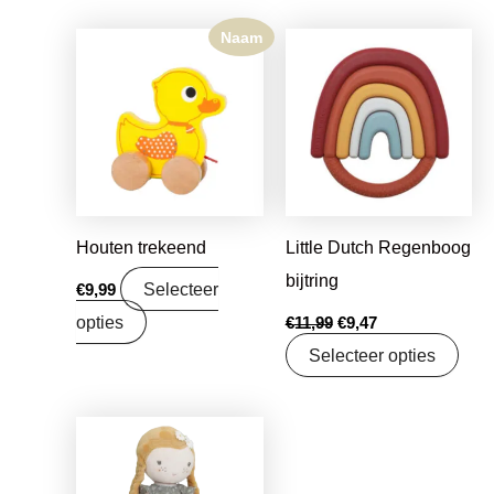
Naam
Oorspronkelijke
Huidige
prijs
prijs
was:
is:
€11,99.
€9,47.
Houten trekeend
Little Dutch Regenboog
bijtring
Selecteer
€
9,99
opties
€
11,99
€
9,47
Selecteer opties
Oorspronkelijke
Huidige
prijs
prijs
was:
is:
€16,99.
€13,42.